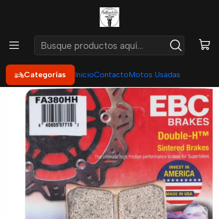
Inicio
Repuestos
Frenos
Pastillas de Freno
Pastilla Freno Yamaha R1 - R6 - Mt 07 - Mt 10 - Fz6 - Fz8
Categorías
Inicio
Contacto
Motos Usadas