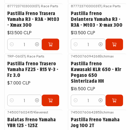
87772371030030
|
Tj Race Parts
87772371030031
|
Tj Race Parts
Pastilla Freno Trasera
Pastilla freno
Yamaha R3 - R3A - Mt03
Delantera Yamaha R3 -
- Xmax 300
R3A - Mt03 - X-max 300
$13.500 CLP
$13.500 CLP
Cantidad
Cantidad
TRP-060
|
Tj Race Parts
7450076094268
|
Ichimax
Pastilla freno Trasero
Pastilla freno
Yamaha FZ25 - R15 V-3 -
Kawasaki KLR 650 - Klr
Fz 3.0
Pegaso 650
Sinterizada HH
$7.000 CLP
$16.500 CLP
Cantidad
Cantidad
7450076024159
|
everest
7450076064285
|
Ichimax
Balatas Freno Yamaha
Pastilla Freno Yamaha
YBR 125 - 125Z
Jog 100 2T