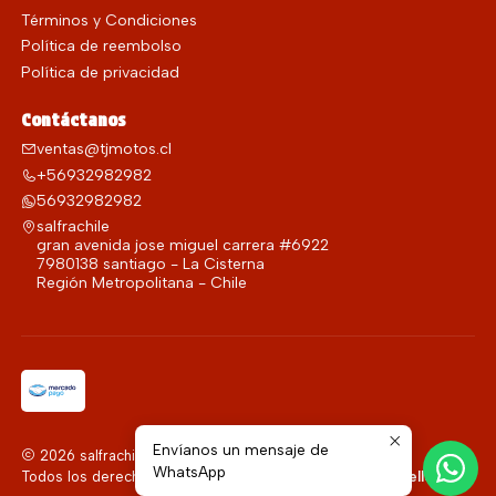
Términos y Condiciones
Política de reembolso
Política de privacidad
Contáctanos
ventas@tjmotos.cl
+56932982982
56932982982
salfrachile
gran avenida jose miguel carrera #6922
7980138 santiago - La Cisterna
Región Metropolitana - Chile
Envíanos un mensaje de
2026 salfrachile.
WhatsApp
Todos los derechos reservados.
Desarrollado por Jumpseller
.