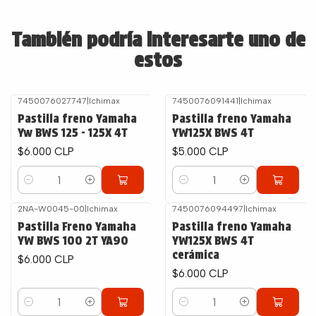
También podría interesarte uno de
estos
7450076027747
|
Ichimax
7450076091441
|
Ichimax
Pastilla freno Yamaha
Pastilla freno Yamaha
Yw BWS 125 - 125X 4T
YW125X BWS 4T
$6.000 CLP
$5.000 CLP
Cantidad
Cantidad
2NA-W0045-00
|
Ichimax
7450076094497
|
Ichimax
Pastilla Freno Yamaha
Pastilla freno Yamaha
YW BWS 100 2T YA90
YW125X BWS 4T
cerámica
$6.000 CLP
$6.000 CLP
Cantidad
Cantidad