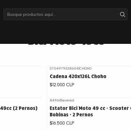
Inicio
Catálogo por Moto
Bici-Moto 49cc
Bici-Moto 49cc
3704979338604
|
CHOHO
Cadena 420x126L Choho
$12.000 CLP
84968
|
everest
 49cc (2 Pernos)
Estator Bici Moto 49 cc - Scooter 
Bobinas - 2 Pernos
$16.500 CLP