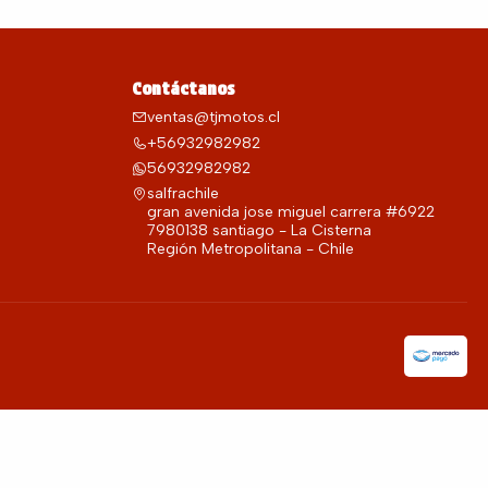
Contáctanos
ventas@tjmotos.cl
+56932982982
56932982982
salfrachile
gran avenida jose miguel carrera #6922
7980138 santiago - La Cisterna
Región Metropolitana - Chile