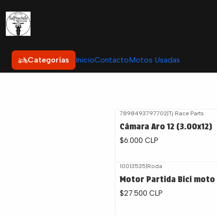
Categorías
Inicio
Contacto
Motos Usadas
7898493797702
|
Tj Race Parts
Cámara Aro 12 (3.00x12)
$6.000 CLP
10013535
|
Roda
Motor Partida Bici moto
$27.500 CLP