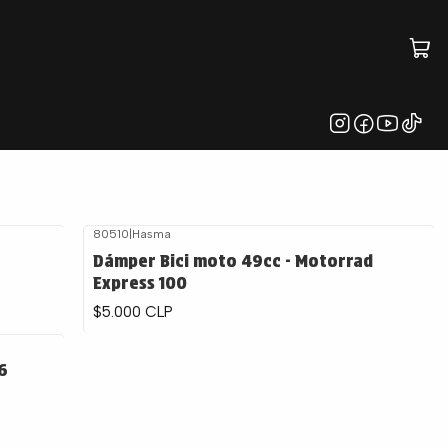
80510
|
Hasma
Dámper Bici moto 49cc - Motorrad
Express 100
$5.000 CLP
6