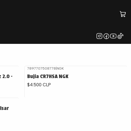
7897707508778
|
NGK
 2.0 -
Bujía CR7HSA NGK
$4.500 CLP
lsar