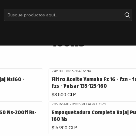
Inicio
Catálogo por Moto
Bajaj
160NS
160NS
7450103036704
|
Roda
jaj Ns160 -
Filtro Aceite Yamaha Fz 16 - fzn - fz
fzs - Pulsar 135-125-160
$3.500 CLP
7899641879235
|
VEDAMOTORS
160 Ns-200fi Rs-
Empaquetadura Completa Bajaj Pu
160 Ns
$16.900 CLP