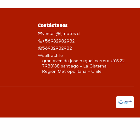
Contáctanos
ventas@tjmotos.cl
+56932982982
56932982982
salfrachile
gran avenida jose miguel carrera #6922
7980138 santiago - La Cisterna
Región Metropolitana - Chile