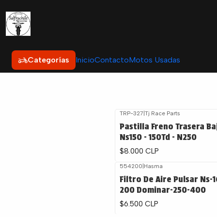
Categorías
Inicio
Contacto
Motos Usadas
TRP-327
|
Tj Race Parts
Pastilla Freno Trasera Ba
Ns150 - 150Td - N250
$8.000 CLP
554200
|
Hasma
Filtro De Aire Pulsar Ns-
200 Dominar-250-400
$6.500 CLP