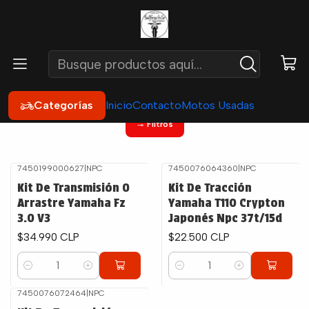
Inicio
Repuestos
Transmisión
Kit Transmisión
Kit Transmisión
Categorías
Inicio
Contacto
Motos Usadas
Filtros
7450199000627
|
NPC
7450076064360
|
NPC
Kit De Transmisión O
Kit De Tracción
Arrastre Yamaha Fz
Yamaha T110 Crypton
3.0 V3
Japonés Npc 37t/15d
$34.990 CLP
$22.500 CLP
Cantidad
Cantidad
7450076072464
|
NPC