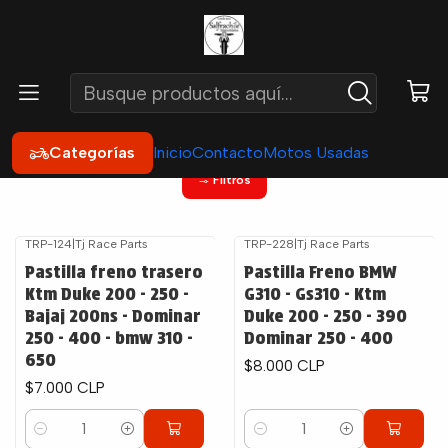
Inicio
Catálogo por Moto
Ktm
Duke 250
Duke 250
Categorías
Inicio
Contacto
Motos Usadas
Filtros
TRP-124
|
Tj Race Parts
TRP-228
|
Tj Race Parts
Pastilla freno trasero
Pastilla Freno BMW
Ktm Duke 200 - 250 -
G310 - Gs310 - Ktm
Bajaj 200ns - Dominar
Duke 200 - 250 - 390
250 - 400 - bmw 310 -
Dominar 250 - 400
650
$8.000 CLP
$7.000 CLP
Cantidad
Cantidad