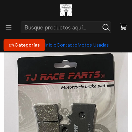
Inicio
Repuestos
Frenos
Pastillas de Freno
Pastilla Freno BMW G310 - Gs310 - Ktm Duke 200 - 250 -
390 Dominar 250 - 400
Categorías
Inicio
Contacto
Motos Usadas