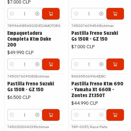
$7.000 CLP
Cantidad
Cantidad
7899641856502
|
VEDAMOTORS
7450076094541
|
Ichimax
Empaquetadura
Pastilla Freno Suzuki
Completa Ktm Duke
Gs 150R - GZ 150
200
$7.000 CLP
$49.990 CLP
Cantidad
Cantidad
7450076091083
|
Ichimax
840655069164
|
EBC
Pastilla Freno Suzuki
Pastilla Freno Ktm 690
Gs 150R - GZ 150
- Yamaha Xt 660R -
Zontes Zt350T
$6.500 CLP
$44.990 CLP
Cantidad
Cantidad
7450103004239
|
Ichimax
TRP-001
|
Tj Race Parts