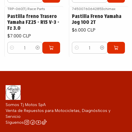
Cantidad
Cantidad
TRP-060
|
Tj Race Parts
7450076064285
|
Ichimax
Pastilla freno Trasero
Pastilla Freno Yamaha
Yamaha FZ25 - R15 V-3 -
Jog 100 2T
Fz 3.0
$6.000 CLP
$7.000 CLP
Cantidad
Cantidad
Somos Tj Motos SpA
Venta de Repuestos para Motocicletas, Diagnósticos y
Servicio
Síguenos