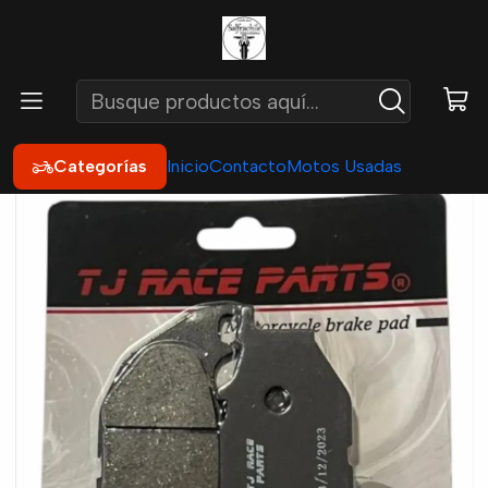
Inicio
Repuestos
Frenos
Pastillas de Freno
Pastilla freno Delantera Yamaha R3 - R3A - Mt03 - X-max
300
Categorías
Inicio
Contacto
Motos Usadas