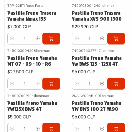
TRP-221
|
Tj Race Parts
7450103004246
|
Ichimax
Pastilla Freno Trasera
Pastilla Freno Trasera
Yamaha Nmax 155
Yamaha XVS 900 1300
$7.000 CLP
$29.990 CLP
Cantidad
Cantidad
7450103004208
|
Ichimax
7450076027747
|
Ichimax
Pastilla Freno Yamaha
Pastilla freno Yamaha
MT 07 - 09 - 10 - R6
Yw BWS 125 - 125X 4T
$27.500 CLP
$6.000 CLP
Cantidad
Cantidad
7450076091441
|
Ichimax
2NA-W0045-00
|
Ichimax
Pastilla freno Yamaha
Pastilla Freno Yamaha
YW125X BWS 4T
YW BWS 100 2T YA90
$5.000 CLP
$6.000 CLP