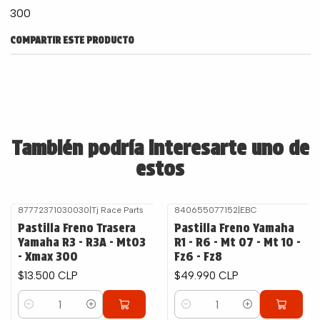
300
COMPARTIR ESTE PRODUCTO
También podría interesarte uno de
estos
87772371030030
|
Tj Race Parts
840655077152
|
EBC
Pastilla Freno Trasera
Pastilla Freno Yamaha
Yamaha R3 - R3A - Mt03
R1 - R6 - Mt 07 - Mt 10 -
- Xmax 300
Fz6 - Fz8
$13.500 CLP
$49.990 CLP
Cantidad
Cantidad