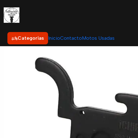
Inicio
Repue
Categorías
Inicio
Contacto
Motos Usadas