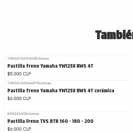
También
7450076091441
|
Ichimax
Pastilla freno Yamaha YW125X BWS 4T
$5.000 CLP
7450076094497
|
Ichimax
Pastilla freno Yamaha YW125X BWS 4T cerámica
$6.000 CLP
N9322240
|
Ichimax
Pastilla Freno TVS RTR 160 - 180 - 200
$6.000 CLP