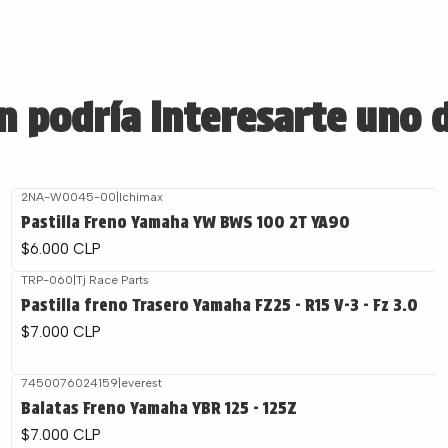
 podría interesarte uno 
2NA-W0045-00
|
Ichimax
Pastilla Freno Yamaha YW BWS 100 2T YA90
$6.000 CLP
TRP-060
|
Tj Race Parts
Pastilla freno Trasero Yamaha FZ25 - R15 V-3 - Fz 3.0
$7.000 CLP
7450076024159
|
everest
Balatas Freno Yamaha YBR 125 - 125Z
$7.000 CLP