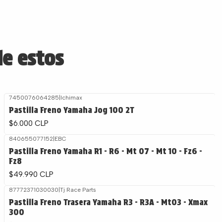
de estos
7450076064285
|
Ichimax
Pastilla Freno Yamaha Jog 100 2T
$6.000 CLP
840655077152
|
EBC
Pastilla Freno Yamaha R1 - R6 - Mt 07 - Mt 10 - Fz6 -
Fz8
$49.990 CLP
87772371030030
|
Tj Race Parts
Pastilla Freno Trasera Yamaha R3 - R3A - Mt03 - Xmax
300