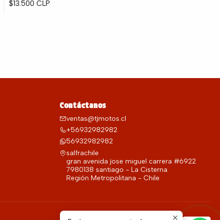
$13.500 CLP
Contáctanos
ventas@tjmotos.cl
+56932982982
56932982982
salfrachile
gran avenida jose miguel carrera #6922
7980138 santiago - La Cisterna
Región Metropolitana - Chile