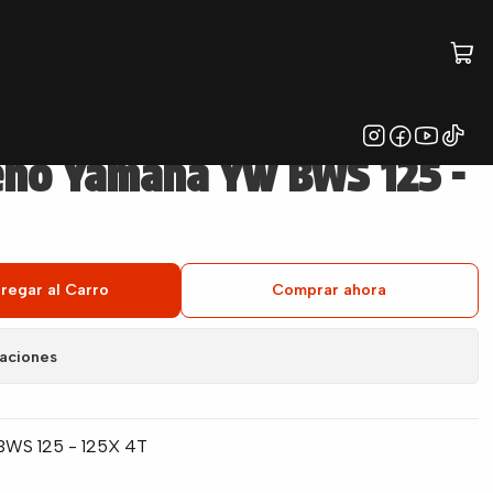
25 - 125X 4T
reno Yamaha Yw BWS 125 -
regar al Carro
Comprar ahora
caciones
 BWS 125 - 125X 4T