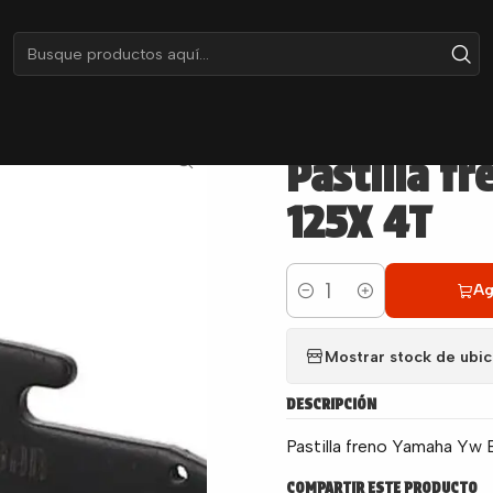
stos
Frenos
Pastillas de Freno
Pastilla freno Yamaha Yw BWS 1
|
Pastilla f
125X 4T
Ag
Cantidad
Mostrar stock de ubi
DESCRIPCIÓN
Pastilla freno Yamaha Yw
COMPARTIR ESTE PRODUCTO