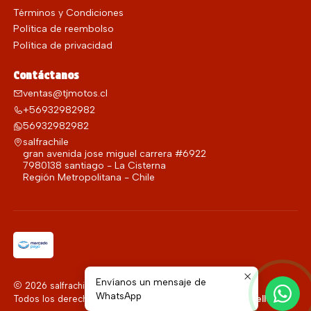
Términos y Condiciones
Política de reembolso
Política de privacidad
Contáctanos
ventas@tjmotos.cl
+56932982982
56932982982
salfrachile
gran avenida jose miguel carrera #6922
7980138 santiago - La Cisterna
Región Metropolitana - Chile
Envíanos un mensaje de
2026 salfrachile.
WhatsApp
Todos los derechos reservados.
Desarrollado por Jumpseller
.