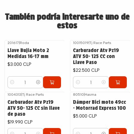
También podría interesarte uno de
estos
201617
|
Roda
10015019
|
Tj Race Parts
Llave Bujía Moto 2
Carburador Atv Pz19
Medidas 16-17 mm
ATV 50- 125 CC con
Llave Paso
$3.000 CLP
$22.500 CLP
Cantidad
Cantidad
1004313
|
Tj Race Parts
80510
|
Hasma
Carburador Atv Pz19
Dámper Bici moto 49cc
ATV 50- 125 CC sin llave
- Motorrad Express 100
de paso
$5.000 CLP
$19.990 CLP