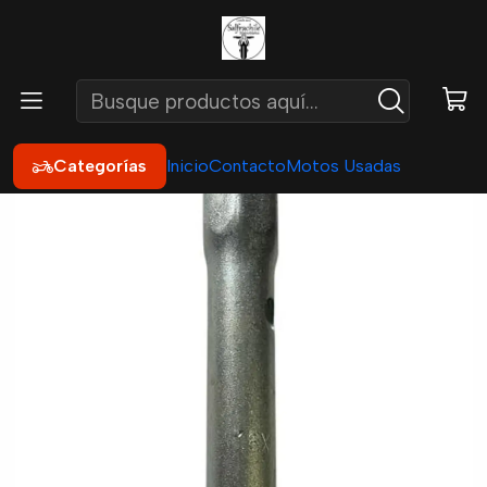
Inicio
Accesorios
Herramientas
Llave Bujía Moto 2 Medidas 14-15 mm
Categorías
Inicio
Contacto
Motos Usadas