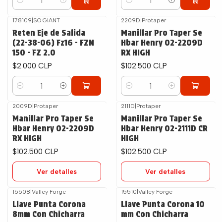
Cantidad
Cantidad
178109
|
SO GIANT
2209D
|
Protaper
Reten Eje de Salida
Manillar Pro Taper Se
(22-38-06) Fz16 - FZN
Hbar Henry 02-2209D
150 - FZ 2.0
RX HIGH
$2.000 CLP
$102.500 CLP
Cantidad
Cantidad
2009D
|
Protaper
2111D
|
Protaper
Agotado
Agotado
Manillar Pro Taper Se
Manillar Pro Taper Se
Hbar Henry 02-2209D
Hbar Henry 02-2111D CR
RX HIGH
HIGH
$102.500 CLP
$102.500 CLP
Ver detalles
Ver detalles
15508
|
Valley Forge
15510
|
Valley Forge
Llave Punta Corona
Llave Punta Corona 10
8mm Con Chicharra
mm Con Chicharra