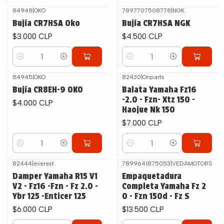
84948
|
OKO
7897707508778
|
NGK
Bujía CR7HSA Oko
Bujía CR7HSA NGK
$3.000 CLP
$4.500 CLP
Cantidad
Cantidad
84945
|
OKO
82430
|
Oriparts
Bujía CR8EH-9 OKO
Balata Yamaha Fz16
-2.0 - Fzn- Xtz 150 -
$4.000 CLP
Haojue Nk 150
$7.000 CLP
Cantidad
Cantidad
82444
|
everest
7899641875053
|
VEDAMOTORS
Damper Yamaha R15 V1
Empaquetadura
V2 - Fz16 -Fzn - Fz 2.0 -
Completa Yamaha Fz 2
Ybr 125 -Enticer 125
0 - Fzn 150d - Fz S
$6.000 CLP
$13.500 CLP