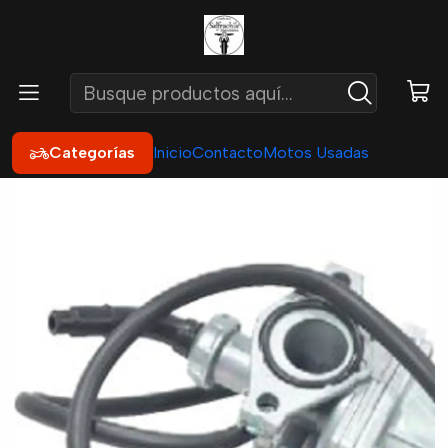
Inicio
Repuestos
Motor
Carburadores
Carburador Atv Pz19 ATV 50- 125 CC con Llave Paso
Categorías
Inicio
Contacto
Motos Usadas