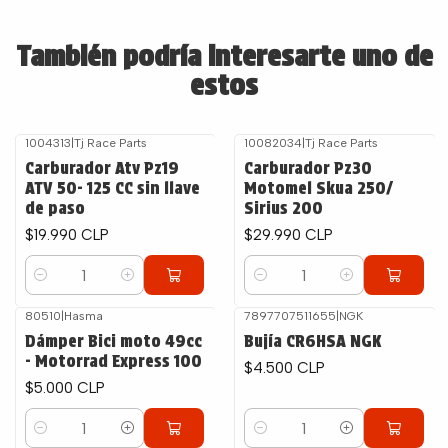
También podría interesarte uno de
estos
1004313
|
Tj Race Parts
10082034
|
Tj Race Parts
Carburador Atv Pz19
Carburador Pz30
ATV 50- 125 CC sin llave
Motomel Skua 250/
de paso
Sirius 200
$19.990 CLP
$29.990 CLP
Cantidad
Cantidad
80510
|
Hasma
7897707511655
|
NGK
Dámper Bici moto 49cc
Bujía CR6HSA NGK
- Motorrad Express 100
$4.500 CLP
$5.000 CLP
Cantidad
Cantidad