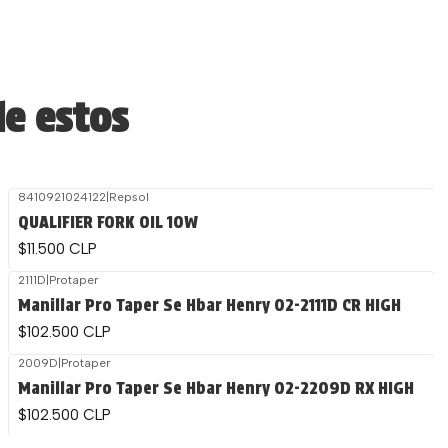
de estos
8410921024122
|
Repsol
QUALIFIER FORK OIL 10W
$11.500 CLP
2111D
|
Protaper
Agotado
Manillar Pro Taper Se Hbar Henry 02-2111D CR HIGH
$102.500 CLP
2009D
|
Protaper
Agotado
Manillar Pro Taper Se Hbar Henry 02-2209D RX HIGH
$102.500 CLP