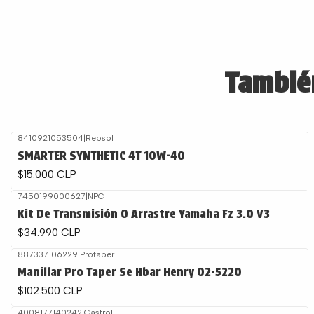
También
8410921053504
|
Repsol
SMARTER SYNTHETIC 4T 10W-40
$15.000 CLP
7450199000627
|
NPC
Kit De Transmisión O Arrastre Yamaha Fz 3.0 V3
$34.990 CLP
887337106229
|
Protaper
Agotado
Manillar Pro Taper Se Hbar Henry 02-5220
$102.500 CLP
4008177140242
|
Castrol