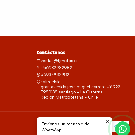
Contáctanos
ventas@tjmotos.cl
+56932982982
56932982982
salfrachile
gran avenida jose miguel carrera #6922
7980138 santiago - La Cisterna
Región Metropolitana - Chile
Envíanos un mensaje de
WhatsApp