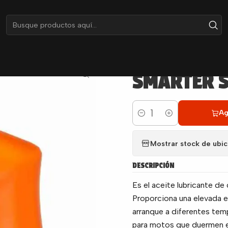
Inicio
Lubricantes
Motor
SMARTER SPORT 4T 20W-50
|
SMARTER S
Ag
Cantidad
Mostrar stock de ubi
DESCRIPCIÓN
Es el aceite lubricante d
Proporciona una elevada es
arranque a diferentes tem
para motos que duermen en 