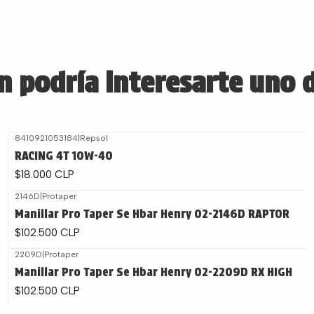
 podría interesarte uno 
8410921053184
|
Repsol
RACING 4T 10W-40
$18.000 CLP
2146D
|
Protaper
Manillar Pro Taper Se Hbar Henry 02-2146D RAPTOR
$102.500 CLP
2209D
|
Protaper
Manillar Pro Taper Se Hbar Henry 02-2209D RX HIGH
$102.500 CLP