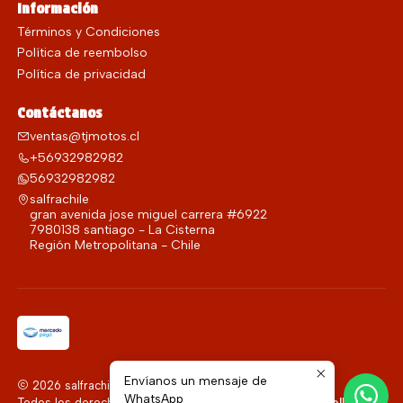
Información
Términos y Condiciones
Política de reembolso
Política de privacidad
Contáctanos
ventas@tjmotos.cl
+56932982982
56932982982
salfrachile
gran avenida jose miguel carrera #6922
7980138 santiago - La Cisterna
Región Metropolitana - Chile
Envíanos un mensaje de
2026 salfrachile.
WhatsApp
Todos los derechos reservados.
Desarrollado por Jumpseller
.