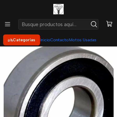
Inicio
Repuestos
Chasis
Rodamientos
Rodamiento 6203rs
Categorías
Inicio
Contacto
Motos Usadas