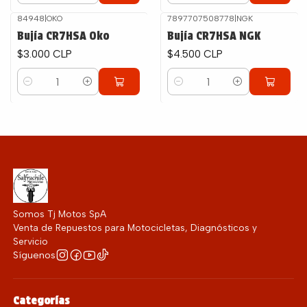
84948
|
OKO
7897707508778
|
NGK
Bujía CR7HSA Oko
Bujía CR7HSA NGK
$3.000 CLP
$4.500 CLP
Cantidad
Cantidad
Somos Tj Motos SpA
Venta de Repuestos para Motocicletas, Diagnósticos y
Servicio
Síguenos
Categorías