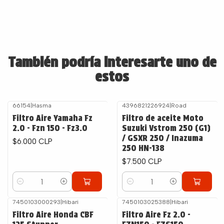
También podría interesarte uno de
estos
66154
|
Hasma
4396821226924
|
Road
Filtro Aire Yamaha Fz
Filtro de aceite Moto
2.0 - Fzn 150 - Fz3.0
Suzuki Vstrom 250 (G1)
/ GSXR 250 / Inazuma
$6.000 CLP
250 HN-138
$7.500 CLP
Cantidad
Cantidad
7450103000293
|
Hibari
7450103025388
|
Hibari
Filtro Aire Honda CBF
Filtro Aire Fz 2.0 -