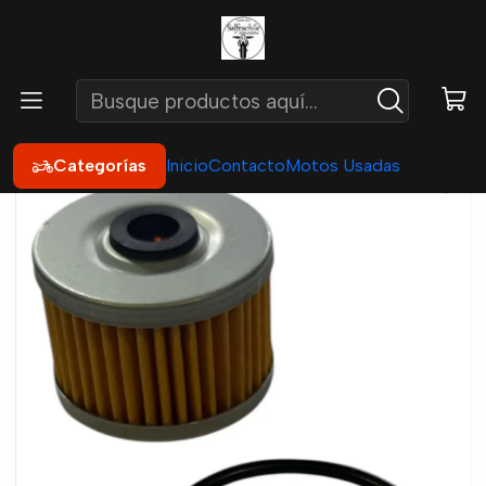
Inicio
Repuestos
Filtros
Filtro de Aceite
Filtro Aceite XR 250 - CBX 250 - XRE 300 - TNT 150 FI -
VOGE LX 300 - 6E - VOGE 300 RR - VOGE CR6
Categorías
Inicio
Contacto
Motos Usadas