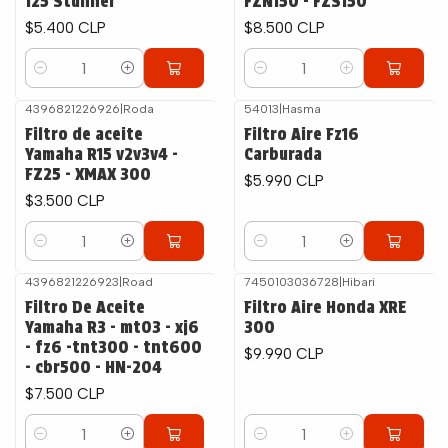
125 Stunner
FZN150 - FZS150
$5.400 CLP
$8.500 CLP
Cantidad
Cantidad
4396821226926
|
Roda
54013
|
Hasma
Filtro de aceite
Filtro Aire Fz16
Yamaha R15 v2v3v4 -
Carburada
FZ25 - XMAX 300
$5.990 CLP
$3.500 CLP
Cantidad
Cantidad
4396821226923
|
Road
7450103036728
|
Hibari
Filtro De Aceite
Filtro Aire Honda XRE
Yamaha R3 - mt03 - xj6
300
- fz6 -tnt300 - tnt600
$9.990 CLP
- cbr500 - HN-204
$7.500 CLP
Cantidad
Cantidad