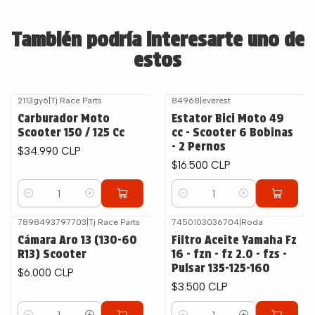
También podría interesarte uno de
estos
2113gy6
|
Tj Race Parts
84968
|
everest
Carburador Moto
Estator Bici Moto 49
Scooter 150 / 125 Cc
cc - Scooter 6 Bobinas
- 2 Pernos
$34.990 CLP
$16.500 CLP
Cantidad
Cantidad
7898493797703
|
Tj Race Parts
7450103036704
|
Roda
Cámara Aro 13 (130-60
Filtro Aceite Yamaha Fz
R13) Scooter
16 - fzn - fz 2.0 - fzs -
Pulsar 135-125-160
$6.000 CLP
$3.500 CLP