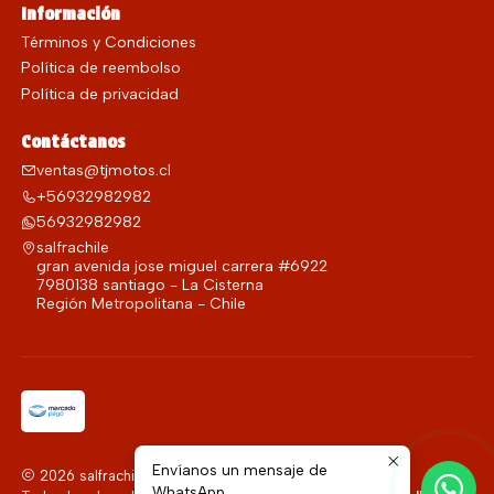
Información
Términos y Condiciones
Política de reembolso
Política de privacidad
Contáctanos
ventas@tjmotos.cl
+56932982982
56932982982
salfrachile
gran avenida jose miguel carrera #6922
7980138 santiago - La Cisterna
Región Metropolitana - Chile
Envíanos un mensaje de
2026 salfrachile.
WhatsApp