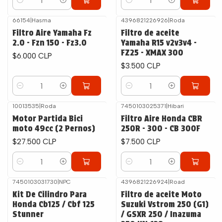
Cantidad
Cantidad
66154
|
Hasma
4396821226926
|
Roda
Filtro Aire Yamaha Fz
Filtro de aceite
2.0 - Fzn 150 - Fz3.0
Yamaha R15 v2v3v4 -
FZ25 - XMAX 300
$6.000 CLP
$3.500 CLP
Cantidad
Cantidad
10013535
|
Roda
7450103025371
|
Hibari
Motor Partida Bici
Filtro Aire Honda CBR
moto 49cc (2 Pernos)
250R - 300 - CB 300F
$27.500 CLP
$7.500 CLP
Cantidad
Cantidad
7450103031730
|
NPC
4396821226924
|
Road
Kit De Cilindro Para
Filtro de aceite Moto
Honda Cb125 / Cbf 125
Suzuki Vstrom 250 (G1)
Stunner
/ GSXR 250 / Inazuma