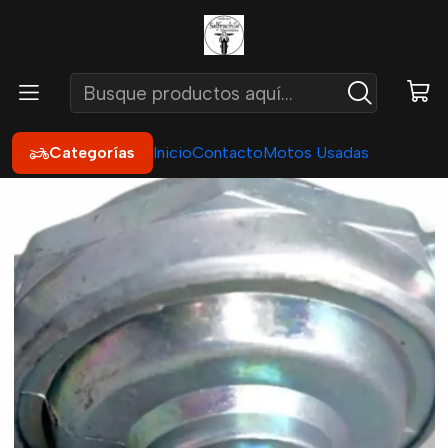
Inicio
Repuestos
Eléctricos
Bomba de combustible
Bomba Combustible Scooter 125 -150
Categorías
Inicio
Contacto
Motos Usadas