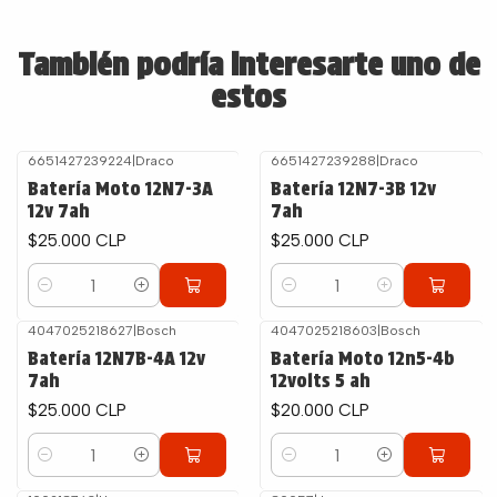
También podría interesarte uno de
estos
6651427239224
|
Draco
6651427239288
|
Draco
Batería Moto 12N7-3A
Batería 12N7-3B 12v
12v 7ah
7ah
$25.000 CLP
$25.000 CLP
Cantidad
Cantidad
4047025218627
|
Bosch
4047025218603
|
Bosch
Batería 12N7B-4A 12v
Batería Moto 12n5-4b
7ah
12volts 5 ah
$25.000 CLP
$20.000 CLP
Cantidad
Cantidad