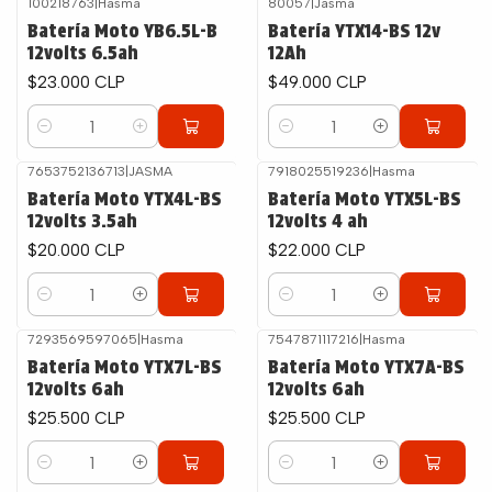
100218763
|
Hasma
80057
|
Jasma
Batería Moto YB6.5L-B
Batería YTX14-BS 12v
12volts 6.5ah
12Ah
$23.000 CLP
$49.000 CLP
Cantidad
Cantidad
7653752136713
|
JASMA
7918025519236
|
Hasma
Batería Moto YTX4L-BS
Batería Moto YTX5L-BS
12volts 3.5ah
12volts 4 ah
$20.000 CLP
$22.000 CLP
Cantidad
Cantidad
7293569597065
|
Hasma
7547871117216
|
Hasma
Batería Moto YTX7L-BS
Batería Moto YTX7A-BS
12volts 6ah
12volts 6ah
$25.500 CLP
$25.500 CLP
Cantidad
Cantidad