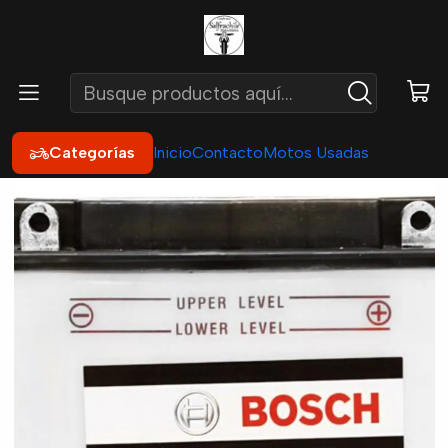
Inicio
Repuestos
Baterías
Batería Moto 12N7A-3A 12v 7ah
Categorías
Inicio
Contacto
Motos Usadas