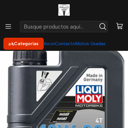
Inicio
Catálogo por Moto
Honda
NAVI 110 - DIO 110
Aceite Liqui moly 10w30 street 4t
Categorías
Inicio
Contacto
Motos Usadas