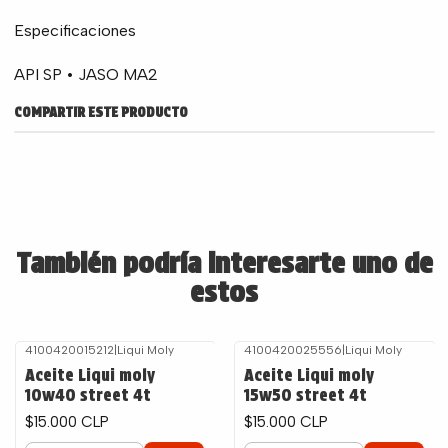
Especificaciones
API SP • JASO MA2
COMPARTIR ESTE PRODUCTO
También podría interesarte uno de
estos
4100420015212
|
Liqui Moly
4100420025556
|
Liqui Moly
Aceite Liqui moly
Aceite Liqui moly
10w40 street 4t
15w50 street 4t
$15.000 CLP
$15.000 CLP