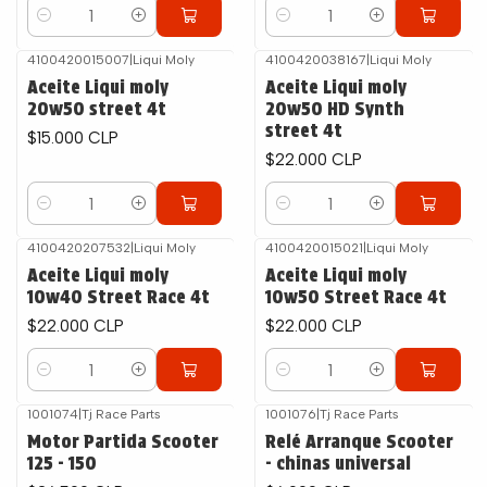
Cantidad
Cantidad
4100420015007
|
Liqui Moly
4100420038167
|
Liqui Moly
Aceite Liqui moly
Aceite Liqui moly
20w50 street 4t
20w50 HD Synth
street 4t
$15.000 CLP
$22.000 CLP
Cantidad
Cantidad
4100420207532
|
Liqui Moly
4100420015021
|
Liqui Moly
Aceite Liqui moly
Aceite Liqui moly
10w40 Street Race 4t
10w50 Street Race 4t
$22.000 CLP
$22.000 CLP
Cantidad
Cantidad
1001074
|
Tj Race Parts
1001076
|
Tj Race Parts
Motor Partida Scooter
Relé Arranque Scooter
125 - 150
- chinas universal