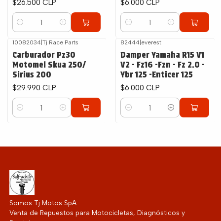
$26.500 CLP
$6.000 CLP
Cantidad
Cantidad
10082034
|
Tj Race Parts
82444
|
everest
Carburador Pz30
Damper Yamaha R15 V1
Motomel Skua 250/
V2 - Fz16 -Fzn - Fz 2.0 -
Sirius 200
Ybr 125 -Enticer 125
$29.990 CLP
$6.000 CLP
Cantidad
Cantidad
Somos Tj Motos SpA
Venta de Repuestos para Motocicletas, Diagnósticos y